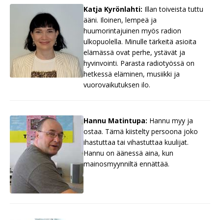
Katja Kyrönlahti:
Illan toiveista tuttu
ääni. Iloinen, lempeä ja
huumorintajuinen myös radion
ulkopuolella. Minulle tärkeitä asioita
elämässä ovat perhe, ystävät ja
hyvinvointi. Parasta radiotyössä on
hetkessä eläminen, musiikki ja
vuorovaikutuksen ilo.
Hannu Matintupa:
Hannu myy ja
ostaa. Tämä kiistelty persoona joko
ihastuttaa tai vihastuttaa kuulijat.
Hannu on äänessä aina, kun
mainosmyynniltä ennättää.