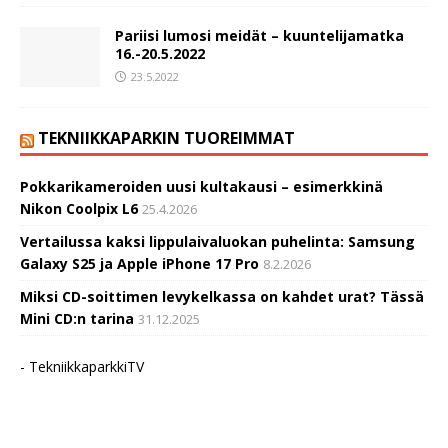
Pariisi lumosi meidät – kuuntelijamatka
16.-20.5.2022
23.5.2022
TEKNIIKKAPARKIN TUOREIMMAT
Pokkarikameroiden uusi kultakausi – esimerkkinä
Nikon Coolpix L6
25.4.2026
Vertailussa kaksi lippulaivaluokan puhelinta: Samsung
Galaxy S25 ja Apple iPhone 17 Pro
8.2.2026
Miksi CD-soittimen levykelkassa on kahdet urat? Tässä
Mini CD:n tarina
31.12.2025
- TekniikkaparkkiTV