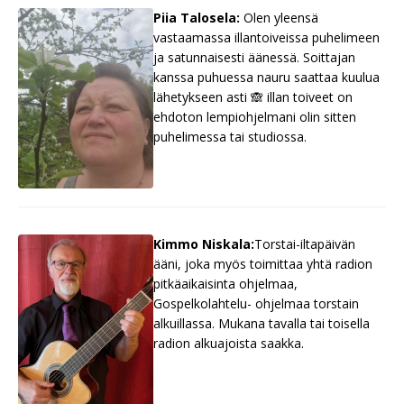
Piia Talosela:
Olen yleensä
vastaamassa illantoiveissa puhelimeen
ja satunnaisesti äänessä. Soittajan
kanssa puhuessa nauru saattaa kuulua
lähetykseen asti 🙈 illan toiveet on
ehdoton lempiohjelmani olin sitten
puhelimessa tai studiossa.
Kimmo Niskala:
Torstai-iltapäivän
ääni, joka myös toimittaa yhtä radion
pitkäaikaisinta ohjelmaa,
Gospelkolahtelu- ohjelmaa torstain
alkuillassa. Mukana tavalla tai toisella
radion alkuajoista saakka.