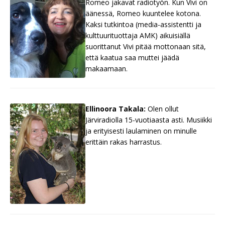
Romeo jakavat radiotyön. Kun Vivi on
äänessä, Romeo kuuntelee kotona.
Kaksi tutkintoa (media-assistentti ja
kulttuurituottaja AMK) aikuisiällä
suorittanut Vivi pitää mottonaan sitä,
että kaatua saa muttei jäädä
makaamaan.
Ellinoora Takala:
Olen ollut
Järviradiolla 15-vuotiaasta asti. Musiikki
ja erityisesti laulaminen on minulle
erittäin rakas harrastus.