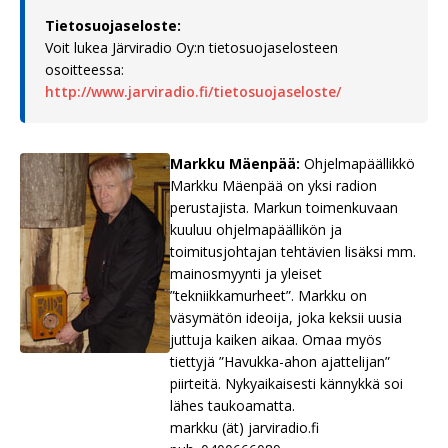
Tietosuojaseloste:
Voit lukea Järviradio Oy:n tietosuojaselosteen
osoitteessa:
http://www.jarviradio.fi/tietosuojaseloste/
Markku Mäenpää:
Ohjelmapäällikkö
Markku Mäenpää on yksi radion
perustajista. Markun toimenkuvaan
kuuluu ohjelmapäällikön ja
toimitusjohtajan tehtävien lisäksi mm.
mainosmyynti ja yleiset
”tekniikkamurheet”. Markku on
väsymätön ideoija, joka keksii uusia
juttuja kaiken aikaa. Omaa myös
tiettyjä ”Havukka-ahon ajattelijan”
piirteitä. Nykyaikaisesti kännykkä soi
lähes taukoamatta.
markku (ät) jarviradio.fi