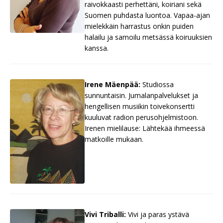
raivokkaasti perhettäni, koiriani sekä
Suomen puhdasta luontoa. Vapaa-ajan
mielekkäin harrastus onkin puiden
halailu ja samoilu metsässä koiruuksien
kanssa.
Irene Mäenpää:
Studiossa
sunnuntaisin. Jumalanpalvelukset ja
hengellisen musiikin toivekonsertti
kuuluvat radion perusohjelmistoon.
Irenen mielilause: Lähtekää ihmeessä
matkoille mukaan.
Vivi Triballi:
Vivi ja paras ystävä