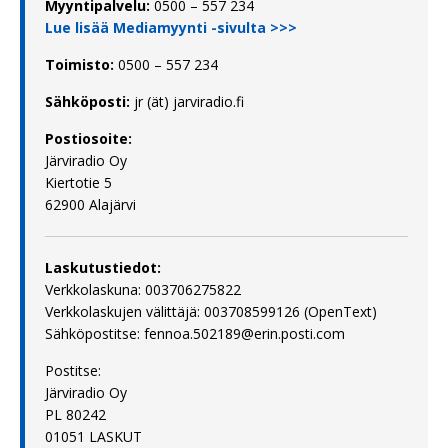
Myyntipalvelu:
0500 – 557 234
Lue lisää Mediamyynti -sivulta >>>
Toimisto:
0500 – 557 234
Sähköposti:
jr (ät) jarviradio.fi
Postiosoite:
Järviradio Oy
Kiertotie 5
62900 Alajärvi
Laskutustiedot:
Verkkolaskuna: 003706275822
Verkkolaskujen välittäjä: 003708599126 (OpenText)
Sähköpostitse: fennoa.502189@erin.posti.com
Postitse:
Järviradio Oy
PL 80242
01051 LASKUT