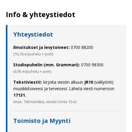
Info & yhteystiedot
Yhteystiedot
Ilmoitukset ja levytoiveet:
0700 88200
(10,16 e/puhelu + pvm)
Studiopuhelin (mm. Grammari):
0700 98300
(6,95 e/puhelu + pvm)
Tekstiviestit:
kirjoita viestin alkuun
JR10
(välilyönti)
musiikkitoiveesi ja terveisesi. Lähetä viesti numeroon
17131.
(max. 160 merkkiä, viestin hinta 10 e)
Toimisto ja Myynti