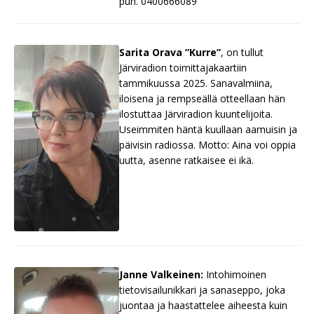
puh. 0400666089
Sarita Orava ”Kurre”
, on tullut
Järviradion toimittajakaartiin
tammikuussa 2025. Sanavalmiina,
iloisena ja rempseällä otteellaan hän
ilostuttaa Järviradion kuuntelijoita.
Useimmiten häntä kuullaan aamuisin ja
päivisin radiossa. Motto: Aina voi oppia
uutta, asenne ratkaisee ei ikä.
Janne Valkeinen:
Intohimoinen
tietovisailunikkari ja sanaseppo, joka
juontaa ja haastattelee aiheesta kuin