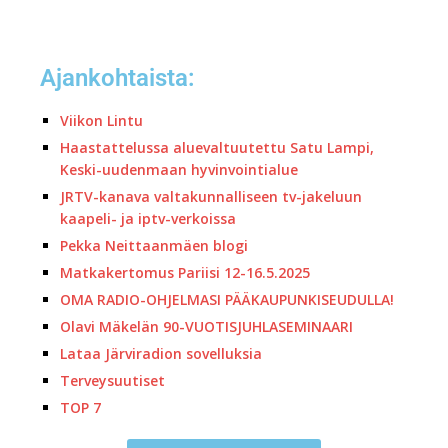
Ajankohtaista:
Viikon Lintu
Haastattelussa aluevaltuutettu Satu Lampi,
Keski-uudenmaan hyvinvointialue
JRTV-kanava valtakunnalliseen tv-jakeluun
kaapeli- ja iptv-verkoissa
Pekka Neittaanmäen blogi
Matkakertomus Pariisi 12-16.5.2025
OMA RADIO-OHJELMASI PÄÄKAUPUNKISEUDULLA!
Olavi Mäkelän 90-VUOTISJUHLASEMINAARI
Lataa Järviradion sovelluksia
Terveysuutiset
TOP 7