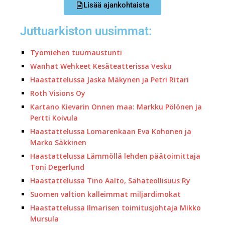
Lisää ajankohtaista
Juttuarkiston uusimmat:
Työmiehen tuumaustunti
Wanhat Wehkeet Kesäteatterissa Vesku
Haastattelussa Jaska Mäkynen ja Petri Ritari
Roth Visions Oy
Kartano Kievarin Onnen maa: Markku Pölönen ja
Pertti Koivula
Haastattelussa Lomarenkaan Eva Kohonen ja
Marko Säkkinen
Haastattelussa Lämmöllä lehden päätoimittaja
Toni Degerlund
Haastattelussa Tino Aalto, Sahateollisuus Ry
Suomen valtion kalleimmat miljardimokat
Haastattelussa Ilmarisen toimitusjohtaja Mikko
Mursula