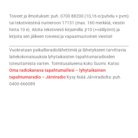
Toiveet ja ilmoitukset: puh. 0700 88200 (10,16 e/puhelu + pvm)
tai tekstiviestinä numeroon 17131 (max. 160 merkkiä, viestin
hinta 10 e). Aloita tekstiviesti kirjaimilla: jr10 (+välilyönti) ja
kirjoita sen jälkeen toiveesi ja vapaamuotoinen viestisi!
Vuokrataan paikallisradiolähettimiä ja lähetykseen tarvittavia
laitekokonaisuuksia lyhytaikaisten tapahtumaradioiden
toteuttamista varten. Toimitusalueena koko Suomi. Katso
Oma radiokanava tapahtumallesi – lyhytaikainen
tapahtumaradio – Järviradio
Kysy lisää Järviradiolta: puh.
0400-666089