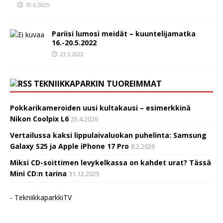
10.6.2025
Pariisi lumosi meidät – kuuntelijamatka
16.-20.5.2022
23.5.2022
TEKNIIKKAPARKIN TUOREIMMAT
Pokkarikameroiden uusi kultakausi – esimerkkinä
Nikon Coolpix L6
25.4.2026
Vertailussa kaksi lippulaivaluokan puhelinta: Samsung
Galaxy S25 ja Apple iPhone 17 Pro
8.2.2026
Miksi CD-soittimen levykelkassa on kahdet urat? Tässä
Mini CD:n tarina
31.12.2025
- TekniikkaparkkiTV