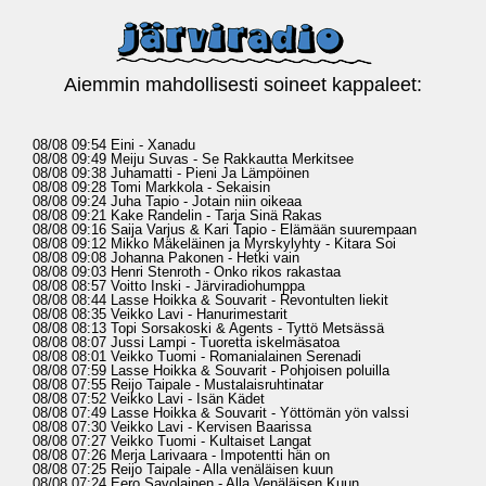
Aiemmin mahdollisesti soineet kappaleet:
08/08 09:54 Eini - Xanadu
08/08 09:49 Meiju Suvas - Se Rakkautta Merkitsee
08/08 09:38 Juhamatti - Pieni Ja Lämpöinen
08/08 09:28 Tomi Markkola - Sekaisin
08/08 09:24 Juha Tapio - Jotain niin oikeaa
08/08 09:21 Kake Randelin - Tarja Sinä Rakas
08/08 09:16 Saija Varjus & Kari Tapio - Elämään suurempaan
08/08 09:12 Mikko Mäkeläinen ja Myrskylyhty - Kitara Soi
08/08 09:08 Johanna Pakonen - Hetki vain
08/08 09:03 Henri Stenroth - Onko rikos rakastaa
08/08 08:57 Voitto Inski - Järviradiohumppa
08/08 08:44 Lasse Hoikka & Souvarit - Revontulten liekit
08/08 08:35 Veikko Lavi - Hanurimestarit
08/08 08:13 Topi Sorsakoski & Agents - Tyttö Metsässä
08/08 08:07 Jussi Lampi - Tuoretta iskelmäsatoa
08/08 08:01 Veikko Tuomi - Romanialainen Serenadi
08/08 07:59 Lasse Hoikka & Souvarit - Pohjoisen poluilla
08/08 07:55 Reijo Taipale - Mustalaisruhtinatar
08/08 07:52 Veikko Lavi - Isän Kädet
08/08 07:49 Lasse Hoikka & Souvarit - Yöttömän yön valssi
08/08 07:30 Veikko Lavi - Kervisen Baarissa
08/08 07:27 Veikko Tuomi - Kultaiset Langat
08/08 07:26 Merja Larivaara - Impotentti hän on
08/08 07:25 Reijo Taipale - Alla venäläisen kuun
08/08 07:24 Eero Savolainen - Alla Venäläisen Kuun