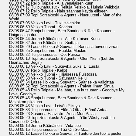
08/08 07:22 Reijo Taipale - Alla venäläisen kuun
08/08 07:17 Tulipunaruusut - Reiluja Reiskoja, Huimia Veikkoja
08/08 07:12 Reijo Taipale - Näin saanhan käydä eiliseen
08/08 07:09 Topi Sorsakoski & Agents - Nuoruuteni - Man of the
World
08/08 07:06 Veikko Lavi - Tukilisäjenkka
08/08 06:59 Veikko Tuomi - Kaarina
08/08 06:47 Sonja Lumme, Eero Saarinen & Rele Kosunen -
Daiga-gaiga-duu
08/08 06:44 Jorma Kääriäinen - Alle Kultaisen Kuun
08/08 06:32 Jorma Kääriäinen - Soittaja
08/08 06:29 Lasse Hoikka & Souvarit - Rannalla toiveen virran
08/08 06:25 Sonja Lumme - Puukko-Mackie
08/08 06:22 Tulipunaruusut - Oot Poissa
08/08 06:18 Topi Sorsakoski & Agents - Olen Yksin (Let the
Heartaches Begin)
08/08 06:13 Veikko Lavi - Sukuvika Suksi Ei Luista
08/08 06:07 Reijo Taipale - Kellot
08/08 06:04 Veikko Tuomi - Hiljaisessa Puistossa
08/08 05:58 Veikko Tuomi - Satumaan Keiju
08/08 05:54 Lasse Hoikka & Souvarit - Saariselkä valloittaa
08/08 05:52 Topi Sorsakoski & Agents - Päivät Ilman Sinua
08/08 05:48 Reijo Taipale - Mä jään, sua kutsutaan - Goodbye My
Love, Goodbye
08/08 05:45 Sonja Lumme, Eero Saarinen & Rele Kosunen -
Meksikon pikajuna
08/08 05:43 Veikko Lavi - Leivän Ylistys
08/08 05:33 Tulipunaruusut - Elämä Ottaa, Elämä Antaa
08/08 05:23 Susanna Haavisto - Anna Mun Palaa
08/08 05:20 Topi Sorsakoski & Agents - Yön Väistyessä -La
Canzone Di Orfeo-
08/08 05:18 Jorma Kääriäinen - Vida Lee
08/08 05:15 Tulipunaruusut - Tää On Se Maa
08/08 05:12 Lasse Hoikka & Souvarit - Tuntureiden tuolla puolen