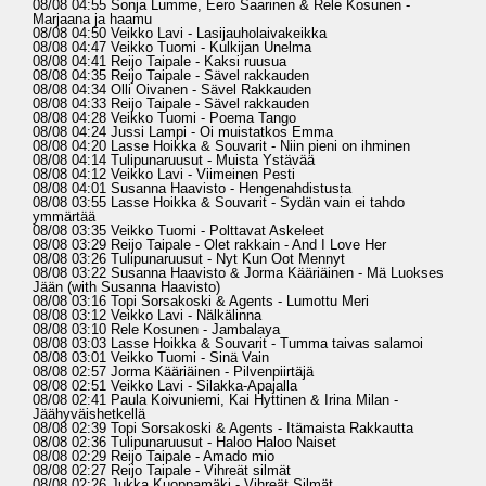
08/08 04:55 Sonja Lumme, Eero Saarinen & Rele Kosunen -
Marjaana ja haamu
08/08 04:50 Veikko Lavi - Lasijauholaivakeikka
08/08 04:47 Veikko Tuomi - Kulkijan Unelma
08/08 04:41 Reijo Taipale - Kaksi ruusua
08/08 04:35 Reijo Taipale - Sävel rakkauden
08/08 04:34 Olli Oivanen - Sävel Rakkauden
08/08 04:33 Reijo Taipale - Sävel rakkauden
08/08 04:28 Veikko Tuomi - Poema Tango
08/08 04:24 Jussi Lampi - Oi muistatkos Emma
08/08 04:20 Lasse Hoikka & Souvarit - Niin pieni on ihminen
08/08 04:14 Tulipunaruusut - Muista Ystävää
08/08 04:12 Veikko Lavi - Viimeinen Pesti
08/08 04:01 Susanna Haavisto - Hengenahdistusta
08/08 03:55 Lasse Hoikka & Souvarit - Sydän vain ei tahdo
ymmärtää
08/08 03:35 Veikko Tuomi - Polttavat Askeleet
08/08 03:29 Reijo Taipale - Olet rakkain - And I Love Her
08/08 03:26 Tulipunaruusut - Nyt Kun Oot Mennyt
08/08 03:22 Susanna Haavisto & Jorma Kääriäinen - Mä Luokses
Jään (with Susanna Haavisto)
08/08 03:16 Topi Sorsakoski & Agents - Lumottu Meri
08/08 03:12 Veikko Lavi - Nälkälinna
08/08 03:10 Rele Kosunen - Jambalaya
08/08 03:03 Lasse Hoikka & Souvarit - Tumma taivas salamoi
08/08 03:01 Veikko Tuomi - Sinä Vain
08/08 02:57 Jorma Kääriäinen - Pilvenpiirtäjä
08/08 02:51 Veikko Lavi - Silakka-Apajalla
08/08 02:41 Paula Koivuniemi, Kai Hyttinen & Irina Milan -
Jäähyväishetkellä
08/08 02:39 Topi Sorsakoski & Agents - Itämaista Rakkautta
08/08 02:36 Tulipunaruusut - Haloo Haloo Naiset
08/08 02:29 Reijo Taipale - Amado mio
08/08 02:27 Reijo Taipale - Vihreät silmät
08/08 02:26 Jukka Kuoppamäki - Vihreät Silmät