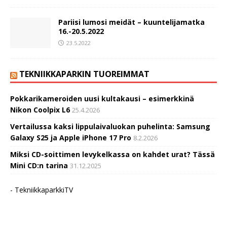
Pariisi lumosi meidät – kuuntelijamatka
16.-20.5.2022
23.5.2022
TEKNIIKKAPARKIN TUOREIMMAT
Pokkarikameroiden uusi kultakausi – esimerkkinä
Nikon Coolpix L6
25.4.2026
Vertailussa kaksi lippulaivaluokan puhelinta: Samsung
Galaxy S25 ja Apple iPhone 17 Pro
8.2.2026
Miksi CD-soittimen levykelkassa on kahdet urat? Tässä
Mini CD:n tarina
31.12.2025
- TekniikkaparkkiTV