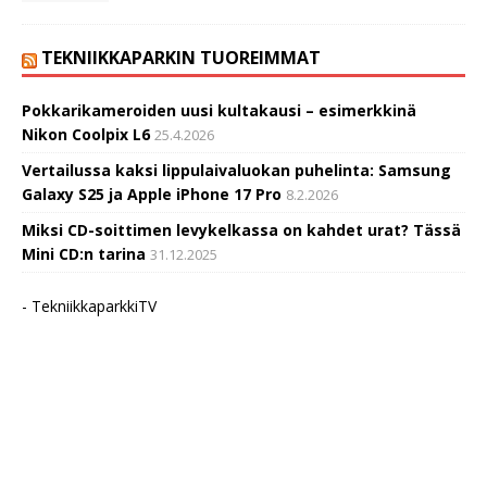
TEKNIIKKAPARKIN TUOREIMMAT
Pokkarikameroiden uusi kultakausi – esimerkkinä
Nikon Coolpix L6
25.4.2026
Vertailussa kaksi lippulaivaluokan puhelinta: Samsung
Galaxy S25 ja Apple iPhone 17 Pro
8.2.2026
Miksi CD-soittimen levykelkassa on kahdet urat? Tässä
Mini CD:n tarina
31.12.2025
- TekniikkaparkkiTV