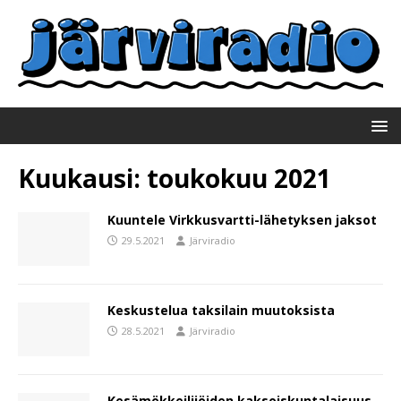
Kuukausi:
toukokuu 2021
Kuuntele Virkkusvartti-lähetyksen jaksot
29.5.2021
Järviradio
Keskustelua taksilain muutoksista
28.5.2021
Järviradio
Kesämökkeilijöiden kaksoiskuntalaisuus