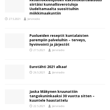
siirtäisi kunnallisverotuloja
Uudeltamaalta suosittuihin
mökkimaakuntiin
27.5.2021
Järviradio
Puolueiden reseptit kuntalaisten
parempiin palveluihin – terveys,
hyvinvointi ja järjestöt
27.5.2021
Järviradio
Eurotähti 2021 alkaa!
26.5.2021
Järviradio
Jaska Mäkynen kruunattiin
tangokuninkaaksi 30 vuotta sitten –
kuuntele haastattelu
22.5.2021
Järviradio