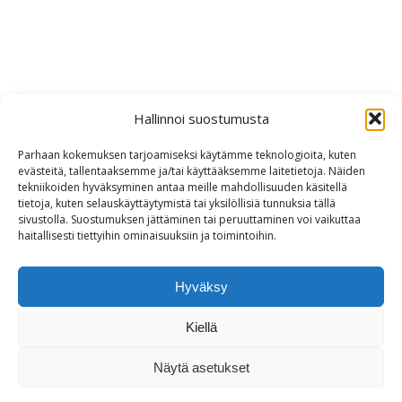
Hallinnoi suostumusta
Parhaan kokemuksen tarjoamiseksi käytämme teknologioita, kuten
evästeitä, tallentaaksemme ja/tai käyttääksemme laitetietoja. Näiden
tekniikoiden hyväksyminen antaa meille mahdollisuuden käsitellä
tietoja, kuten selauskäyttäytymistä tai yksilöllisiä tunnuksia tällä
sivustolla. Suostumuksen jättäminen tai peruuttaminen voi vaikuttaa
haitallisesti tiettyihin ominaisuuksiin ja toimintoihin.
Hyväksy
Kiellä
Yhteystiedot
|
Tietosuojaseloste
Näytä asetukset