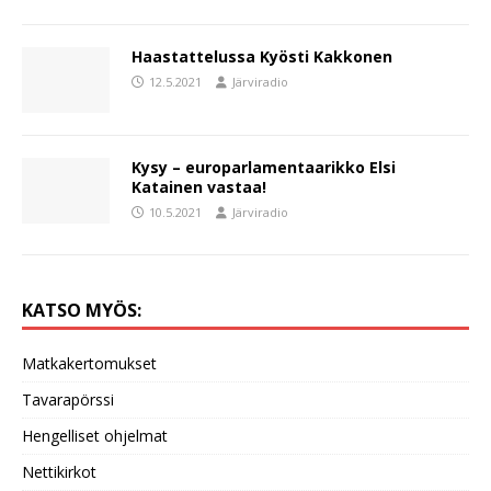
Haastattelussa Kyösti Kakkonen
12.5.2021
Järviradio
Kysy – europarlamentaarikko Elsi
Katainen vastaa!
10.5.2021
Järviradio
KATSO MYÖS:
Matkakertomukset
Tavarapörssi
Hengelliset ohjelmat
Nettikirkot