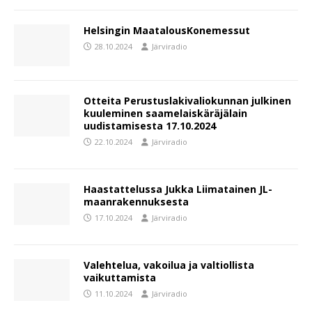
Helsingin MaatalousKonemessut
28.10.2024
Järviradio
Otteita Perustuslakivaliokunnan julkinen
kuuleminen saamelaiskäräjälain
uudistamisesta 17.10.2024
22.10.2024
Järviradio
Haastattelussa Jukka Liimatainen JL-
maanrakennuksesta
17.10.2024
Järviradio
Valehtelua, vakoilua ja valtiollista
vaikuttamista
11.10.2024
Järviradio