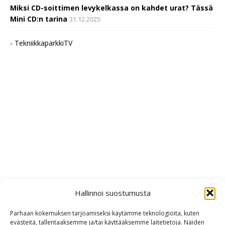
Miksi CD-soittimen levykelkassa on kahdet urat? Tässä
Mini CD:n tarina
31.12.2025
- TekniikkaparkkiTV
Hallinnoi suostumusta
Parhaan kokemuksen tarjoamiseksi käytämme teknologioita, kuten
evästeitä, tallentaaksemme ja/tai käyttääksemme laitetietoja. Näiden