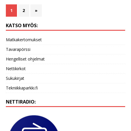
1
2
»
KATSO MYÖS:
Matkakertomukset
Tavarapörssi
Hengelliset ohjelmat
Nettikirkot
Sukukirjat
Tekniikkaparkki.fi
NETTIRADIO: