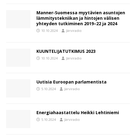
Manner-Suomessa myytävien asuntojen
lämmitystekniikan ja hintojen välisen
yhteyden tutkiminen 2019–22 ja 2024
10.10.2024
Järviradio
KUUNTELIJATUTKIMUS 2023
10.10.2024
Järviradio
Uutisia Euroopan parlamentista
5.10.2024
Järviradio
Energiahaastattelu Heikki Lehtiniemi
5.10.2024
Järviradio