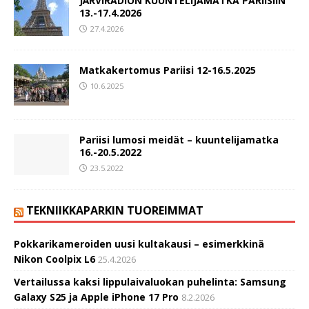
JÄRVIRADION KUUNTELIJAMATKA PARIISIIN
13.-17.4.2026
27.4.2026
Matkakertomus Pariisi 12-16.5.2025
10.6.2025
Pariisi lumosi meidät – kuuntelijamatka
16.-20.5.2022
23.5.2022
TEKNIIKKAPARKIN TUOREIMMAT
Pokkarikameroiden uusi kultakausi – esimerkkinä
Nikon Coolpix L6
25.4.2026
Vertailussa kaksi lippulaivaluokan puhelinta: Samsung
Galaxy S25 ja Apple iPhone 17 Pro
8.2.2026