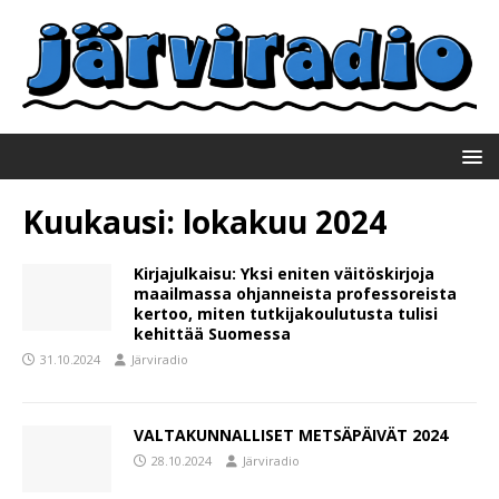
Kuukausi:
lokakuu 2024
Kirjajulkaisu: Yksi eniten väitöskirjoja
maailmassa ohjanneista professoreista
kertoo, miten tutkijakoulutusta tulisi
kehittää Suomessa
31.10.2024
Järviradio
VALTAKUNNALLISET METSÄPÄIVÄT 2024
28.10.2024
Järviradio