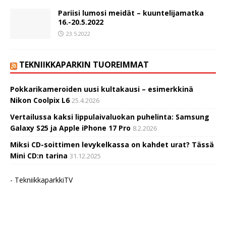
Pariisi lumosi meidät – kuuntelijamatka
16.-20.5.2022
23.5.2022
TEKNIIKKAPARKIN TUOREIMMAT
Pokkarikameroiden uusi kultakausi – esimerkkinä
Nikon Coolpix L6
25.4.2026
Vertailussa kaksi lippulaivaluokan puhelinta: Samsung
Galaxy S25 ja Apple iPhone 17 Pro
8.2.2026
Miksi CD-soittimen levykelkassa on kahdet urat? Tässä
Mini CD:n tarina
31.12.2025
- TekniikkaparkkiTV