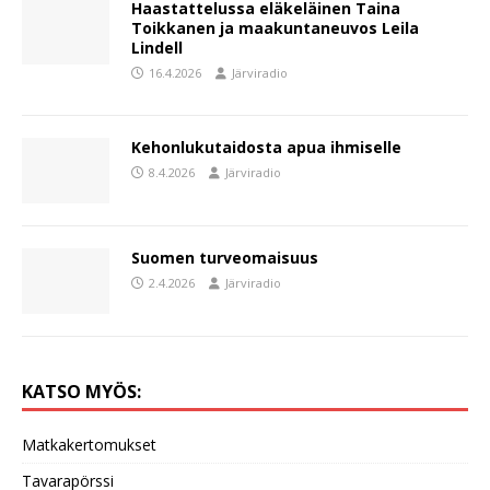
Haastattelussa eläkeläinen Taina
Toikkanen ja maakuntaneuvos Leila
Lindell
16.4.2026
Järviradio
Kehonlukutaidosta apua ihmiselle
8.4.2026
Järviradio
Suomen turveomaisuus
2.4.2026
Järviradio
KATSO MYÖS:
Matkakertomukset
Tavarapörssi