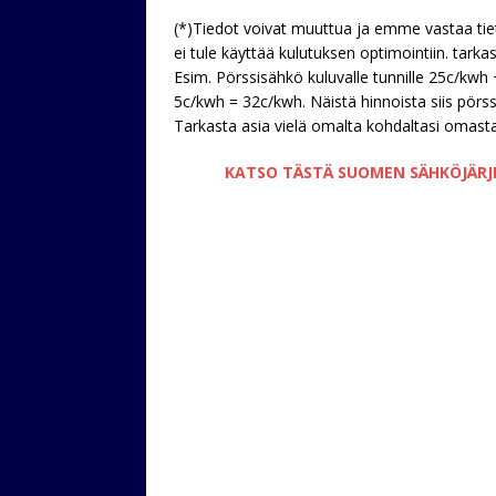
(*)Tiedot voivat muuttua ja emme vastaa tieto
ei tule käyttää kulutuksen optimointiin. tark
Esim. Pörssisähkö kuluvalle tunnille 25c/kwh 
5c/kwh = 32c/kwh. Näistä hinnoista siis pör
Tarkasta asia vielä omalta kohdaltasi omast
KATSO TÄSTÄ SUOMEN SÄHKÖJÄRJES