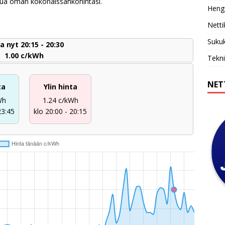
ttua oman kokonaissähköhintasi.
Henge
Netti
Sukuk
a nyt 20:15 - 20:30
1.00 c/kWh
Tekni
NET
ta
Ylin hinta
Wh
1.24 c/kWh
23:45
klo 20:00 - 20:15