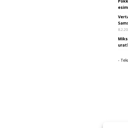
Pokk
esim
Vert
Sams
8.2.2
Miks
urat
- Tek