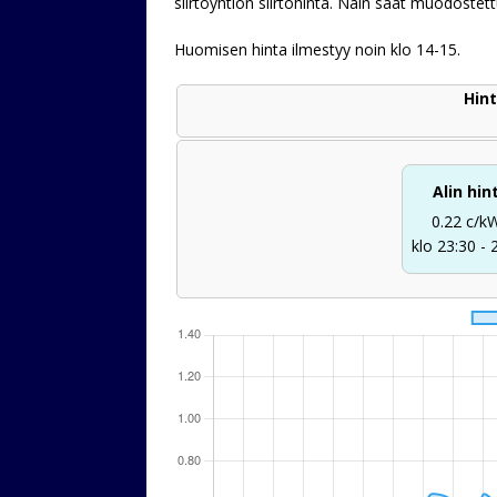
siirtoyhtiön siirtohinta. Näin saat muodoste
Huomisen hinta ilmestyy noin klo 14-15.
Hint
Alin hin
0.22 c/k
klo 23:30 - 