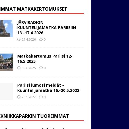
IMMAT MATKAKERTOMUKSET
JÄRVIRADION
KUUNTELIJAMATKA PARIISIIN
13.-17.4.2026
27.4.2026
0
Matkakertomus Pariisi 12-
16.5.2025
10.6.2025
0
Pariisi lumosi meidät –
kuuntelijamatka 16.-20.5.2022
23.5.2022
0
EKNIIKKAPARKIN TUOREIMMAT