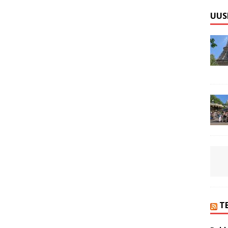
UUS
T