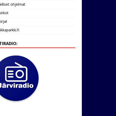
lliset ohjelmat
kirkot
irjat
ikkaparkki.fi
TIRADIO: