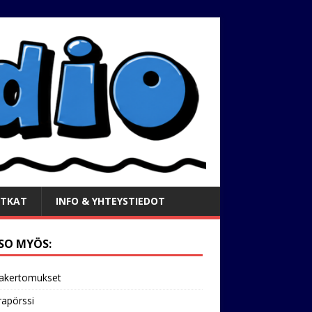
TKAT
INFO & YHTEYSTIEDOT
SO MYÖS:
akertomukset
apörssi