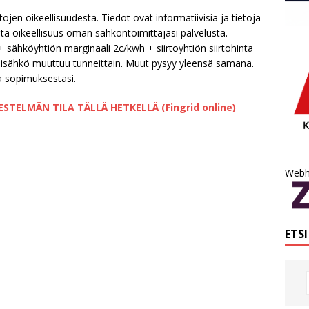
jen oikeellisuudesta. Tiedot ovat informatiivisia ja tietoja
asta oikeellisuus oman sähköntoimittajasi palvelusta.
+ sähköyhtiön marginaali 2c/kwh + siirtoyhtiön siirtohinta
ssisähkö muuttuu tunneittain. Muut pysyy yleensä samana.
a sopimuksestasi.
TELMÄN TILA TÄLLÄ HETKELLÄ (Fingrid online)
Webh
ETS