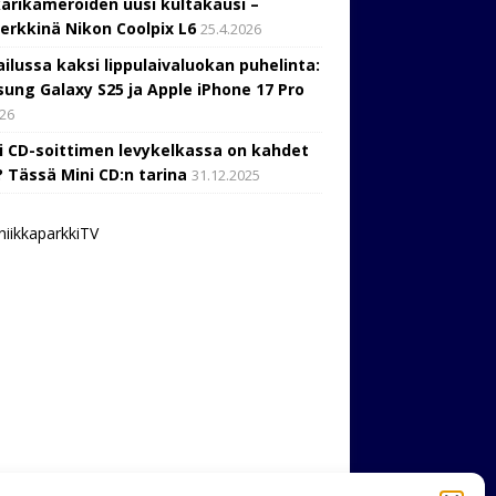
arikameroiden uusi kultakausi –
erkkinä Nikon Coolpix L6
25.4.2026
ailussa kaksi lippulaivaluokan puhelinta:
ung Galaxy S25 ja Apple iPhone 17 Pro
026
i CD-soittimen levykelkassa on kahdet
? Tässä Mini CD:n tarina
31.12.2025
niikkaparkkiTV