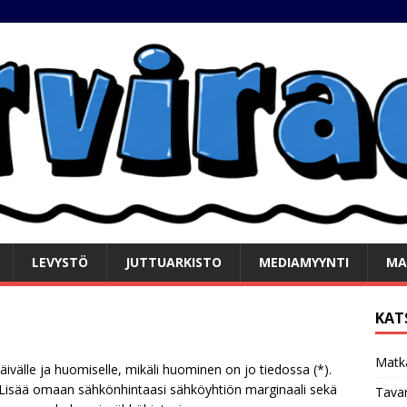
LEVYSTÖ
JUTTUARKISTO
MEDIAMYYNTI
MA
KAT
Matk
äivälle ja huomiselle, mikäli huominen on jo tiedossa (*).
a. Lisää omaan sähkönhintaasi sähköyhtiön marginaali sekä
Tavar