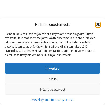
Hallinnoi suostumusta
Parhaan kokemuksen tarjoamiseksi käytämme teknologioita, kuten
evästeitä, tallentaaksemme ja/tai käyttääksemme laitetietoja. Näiden
tekniikoiden hyväksyminen antaa meille mahdollisuuden käsitellä
tietoja, kuten selauskäyttäytymistä tai yksilöllisiä tunnuksia tällä
sivustolla. Suostumuksen jättäminen tai peruuttaminen voi vaikuttaa
haitallisesti tiettyihin ominaisuuksiin ja toimintoihin.
Hyväksy
Kiellä
Yhteystiedot
|
Tietosuojaseloste
Näytä asetukset
Evästekäytäntö
Tietosuojaseloste
Copyright © 2026 | WordPress teeman tarjoaa
MH Themes