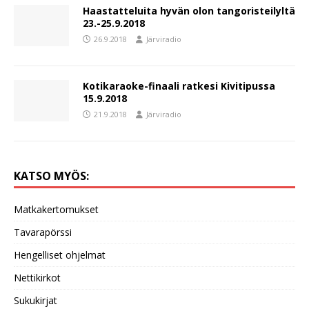
Haastatteluita hyvän olon tangoristeilyltä
23.-25.9.2018
26.9.2018
Järviradio
Kotikaraoke-finaali ratkesi Kivitipussa
15.9.2018
21.9.2018
Järviradio
KATSO MYÖS:
Matkakertomukset
Tavarapörssi
Hengelliset ohjelmat
Nettikirkot
Sukukirjat