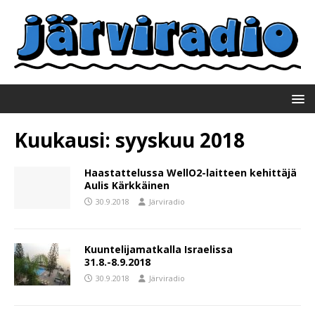
Kuukausi:
syyskuu 2018
Haastattelussa WellO2-laitteen kehittäjä
Aulis Kärkkäinen
30.9.2018
Järviradio
Kuuntelijamatkalla Israelissa
31.8.-8.9.2018
30.9.2018
Järviradio