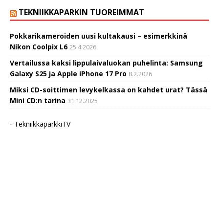
TEKNIIKKAPARKIN TUOREIMMAT
Pokkarikameroiden uusi kultakausi – esimerkkinä
Nikon Coolpix L6
25.4.2026
Vertailussa kaksi lippulaivaluokan puhelinta: Samsung
Galaxy S25 ja Apple iPhone 17 Pro
8.2.2026
Miksi CD-soittimen levykelkassa on kahdet urat? Tässä
Mini CD:n tarina
31.12.2025
- TekniikkaparkkiTV