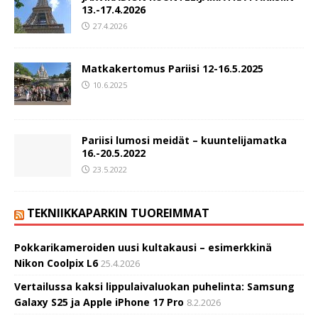
13.-17.4.2026
27.4.2026
Matkakertomus Pariisi 12-16.5.2025
10.6.2025
Pariisi lumosi meidät – kuuntelijamatka
16.-20.5.2022
23.5.2022
TEKNIIKKAPARKIN TUOREIMMAT
Pokkarikameroiden uusi kultakausi – esimerkkinä
Nikon Coolpix L6
25.4.2026
Vertailussa kaksi lippulaivaluokan puhelinta: Samsung
Galaxy S25 ja Apple iPhone 17 Pro
8.2.2026