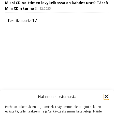
Miksi CD-soittimen levykelkassa on kahdet urat? Tässä
Mini CD:n tarina
31.12.2025
- TekniikkaparkkiTV
Hallinnoi suostumusta
Parhaan kokemuksen tarjoamiseksi käytämme teknologioita, kuten
evästeitä, tallentaaksemme ja/tai käyttääksemme laitetietoja. Näiden