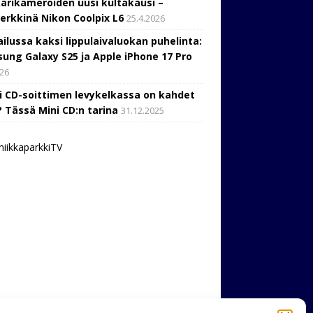
arikameroiden uusi kultakausi –
erkkinä Nikon Coolpix L6
25.4.2026
ailussa kaksi lippulaivaluokan puhelinta:
ung Galaxy S25 ja Apple iPhone 17 Pro
026
i CD-soittimen levykelkassa on kahdet
? Tässä Mini CD:n tarina
31.12.2025
niikkaparkkiTV