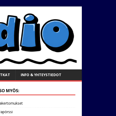
TKAT
INFO & YHTEYSTIEDOT
SO MYÖS:
akertomukset
apörssi