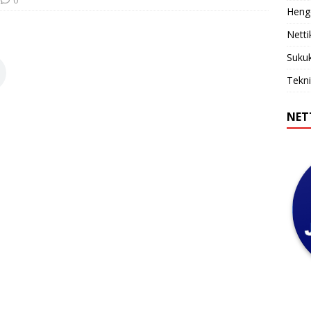
Henge
Netti
Sukuk
Tekni
NET