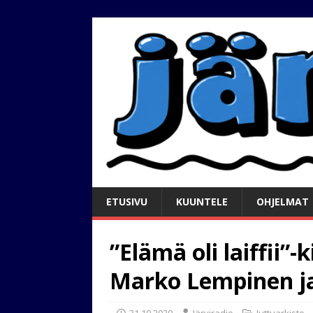
ETUSIVU
KUUNTELE
OHJELMAT
”Elämä oli laiffii”
Marko Lempinen ja
31.10.2020
Järviradio
Juttuarkisto