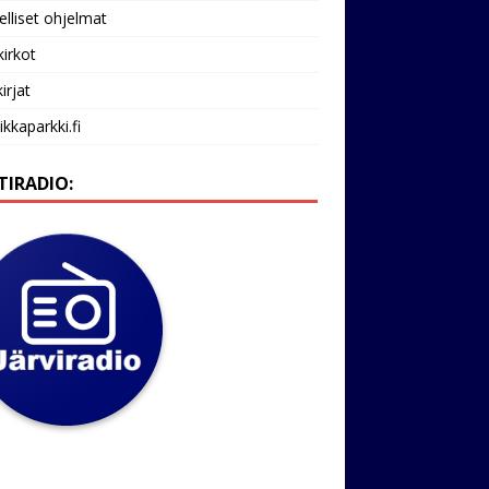
lliset ohjelmat
kirkot
irjat
ikkaparkki.fi
TIRADIO: