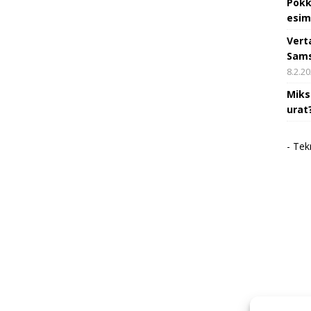
Pokk
esim
Vert
Sams
8.2.2
Miks
urat
- Tek