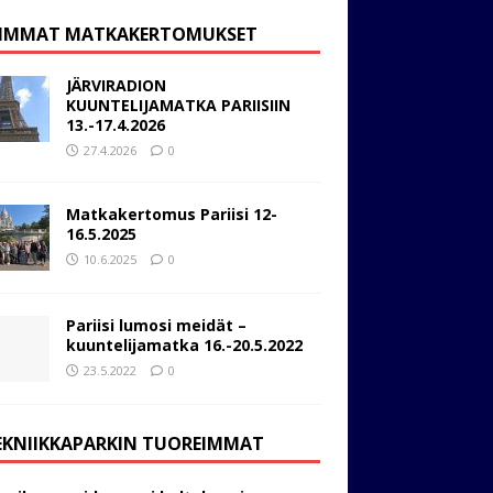
IMMAT MATKAKERTOMUKSET
JÄRVIRADION
KUUNTELIJAMATKA PARIISIIN
13.-17.4.2026
27.4.2026
0
Matkakertomus Pariisi 12-
16.5.2025
10.6.2025
0
Pariisi lumosi meidät –
kuuntelijamatka 16.-20.5.2022
23.5.2022
0
EKNIIKKAPARKIN TUOREIMMAT