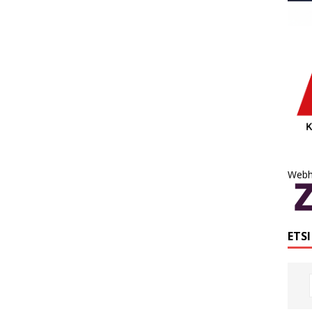
Webh
ETS