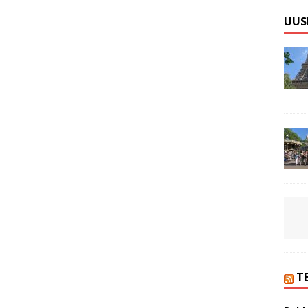
UUS
T