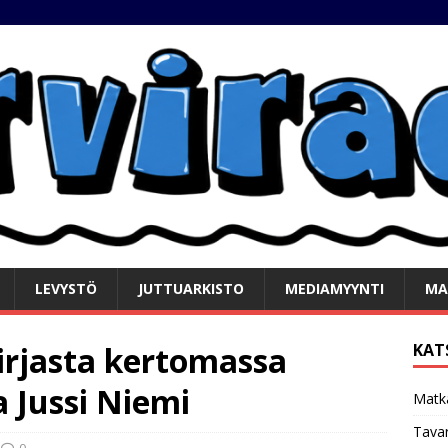
LEVYSTÖ
JUTTUARKISTO
MEDIAMYYNTI
MA
-kirjasta kertomassa
KAT
 Jussi Niemi
Matk
Tavar
0