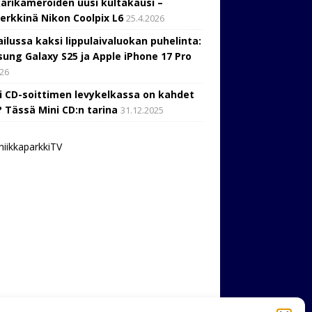
arikameroiden uusi kultakausi –
erkkinä Nikon Coolpix L6
25.4.2026
ailussa kaksi lippulaivaluokan puhelinta:
ung Galaxy S25 ja Apple iPhone 17 Pro
026
i CD-soittimen levykelkassa on kahdet
? Tässä Mini CD:n tarina
31.12.2025
niikkaparkkiTV