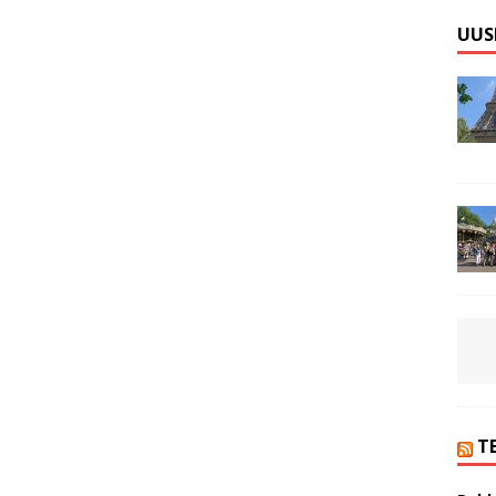
UUS
T