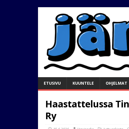
ETUSIVU
KUUNTELE
OHJELMAT
Haastattelussa Tin
Ry
15.6.2026
Järviradio
Juttuarkisto