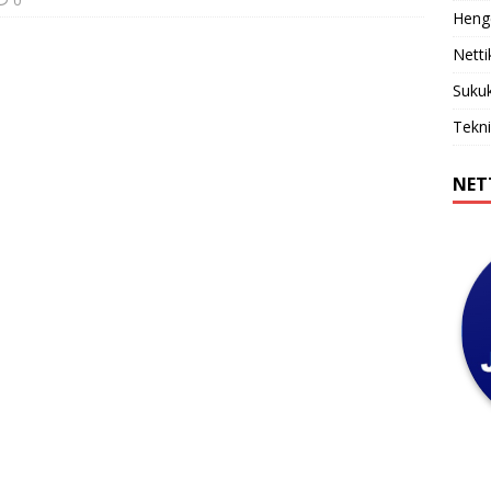
Henge
Netti
Sukuk
Tekni
NET