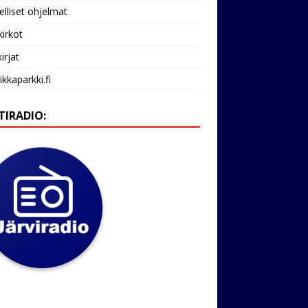
lliset ohjelmat
kirkot
irjat
ikkaparkki.fi
TIRADIO: