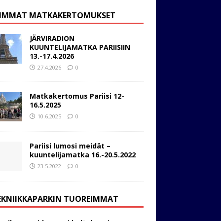
IMMAT MATKAKERTOMUKSET
JÄRVIRADION
KUUNTELIJAMATKA PARIISIIN
13.-17.4.2026
27.4.2026
0
Matkakertomus Pariisi 12-
16.5.2025
10.6.2025
0
Pariisi lumosi meidät –
kuuntelijamatka 16.-20.5.2022
23.5.2022
0
EKNIIKKAPARKIN TUOREIMMAT