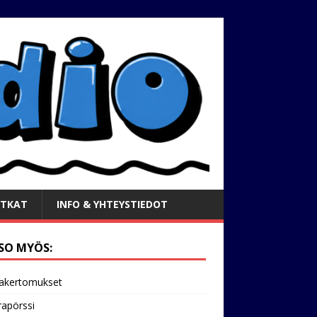
TKAT
INFO & YHTEYSTIEDOT
SO MYÖS:
akertomukset
apörssi