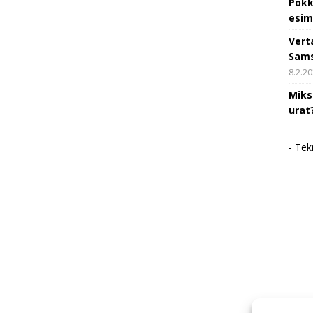
Pokk
esim
Vert
Sams
8.2.2
Miks
urat
- Tek