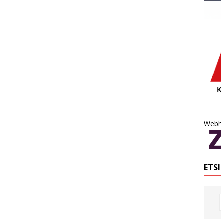
Webh
ETS