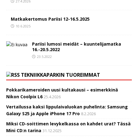
27.4.2026
Matkakertomus Pariisi 12-16.5.2025
10.6.2025
Pariisi lumosi meidät – kuuntelijamatka
16.-20.5.2022
23.5.2022
TEKNIIKKAPARKIN TUOREIMMAT
Pokkarikameroiden uusi kultakausi – esimerkkinä
Nikon Coolpix L6
25.4.2026
Vertailussa kaksi lippulaivaluokan puhelinta: Samsung
Galaxy S25 ja Apple iPhone 17 Pro
8.2.2026
Miksi CD-soittimen levykelkassa on kahdet urat? Tässä
Mini CD:n tarina
31.12.2025