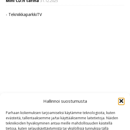
Mini CD:n tarina
31.12.2025
- TekniikkaparkkiTV
Hallinnoi suostumusta
Parhaan kokemuksen tarjoamiseksi käytämme teknologioita, kuten
evästeitä, tallentaaksemme ja/tai käyttääksemme laitetietoja. Näiden
tekniikoiden hyväksyminen antaa meille mahdollisuuden käsitellä
tietoja, kuten selauskäyttäytymistä tai yksilöllisiä tunnuksia tällä