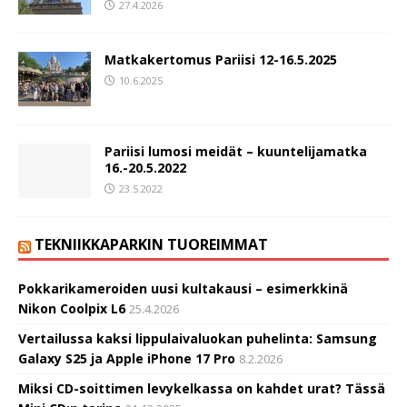
27.4.2026
Matkakertomus Pariisi 12-16.5.2025
10.6.2025
Pariisi lumosi meidät – kuuntelijamatka
16.-20.5.2022
23.5.2022
TEKNIIKKAPARKIN TUOREIMMAT
Pokkarikameroiden uusi kultakausi – esimerkkinä
Nikon Coolpix L6
25.4.2026
Vertailussa kaksi lippulaivaluokan puhelinta: Samsung
Galaxy S25 ja Apple iPhone 17 Pro
8.2.2026
Miksi CD-soittimen levykelkassa on kahdet urat? Tässä