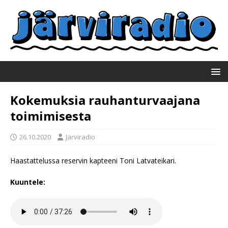
Kokemuksia rauhanturvaajana
toimimisesta
26.10.2020
Järviradio
Haastattelussa reservin kapteeni Toni Latvateikari.
Kuuntele: