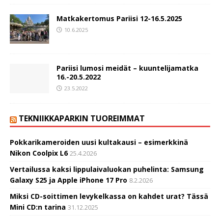
Matkakertomus Pariisi 12-16.5.2025
10.6.2025
Pariisi lumosi meidät – kuuntelijamatka
16.-20.5.2022
23.5.2022
TEKNIIKKAPARKIN TUOREIMMAT
Pokkarikameroiden uusi kultakausi – esimerkkinä
Nikon Coolpix L6
25.4.2026
Vertailussa kaksi lippulaivaluokan puhelinta: Samsung
Galaxy S25 ja Apple iPhone 17 Pro
8.2.2026
Miksi CD-soittimen levykelkassa on kahdet urat? Tässä
Mini CD:n tarina
31.12.2025