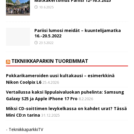
Matkakertomus Pariisi 12-16.5.2025
10.6.2025
Pariisi lumosi meidät – kuuntelijamatka
16.-20.5.2022
23.5.2022
TEKNIIKKAPARKIN TUOREIMMAT
Pokkarikameroiden uusi kultakausi – esimerkkinä
Nikon Coolpix L6
25.4.2026
Vertailussa kaksi lippulaivaluokan puhelinta: Samsung
Galaxy S25 ja Apple iPhone 17 Pro
8.2.2026
Miksi CD-soittimen levykelkassa on kahdet urat? Tässä
Mini CD:n tarina
31.12.2025
- TekniikkaparkkiTV