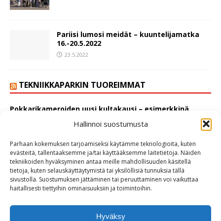
Pariisi lumosi meidät – kuuntelijamatka
16.-20.5.2022
23.5.2022
TEKNIIKKAPARKIN TUOREIMMAT
Pokkarikameroiden uusi kultakausi – esimerkkinä
Nikon Coolpix L6
25.4.2026
Hallinnoi suostumusta
Vertailussa kaksi lippulaivaluokan puhelinta: Samsung
Parhaan kokemuksen tarjoamiseksi käytämme teknologioita, kuten
Galaxy S25 ja Apple iPhone 17 Pro
8.2.2026
evästeitä, tallentaaksemme ja/tai käyttääksemme laitetietoja. Näiden
tekniikoiden hyväksyminen antaa meille mahdollisuuden käsitellä
Miksi CD-soittimen levykelkassa on kahdet urat? Tässä
tietoja, kuten selauskäyttäytymistä tai yksilöllisiä tunnuksia tällä
Mini CD:n tarina
31.12.2025
sivustolla. Suostumuksen jättäminen tai peruuttaminen voi vaikuttaa
haitallisesti tiettyihin ominaisuuksiin ja toimintoihin.
- TekniikkaparkkiTV
Hyväksy