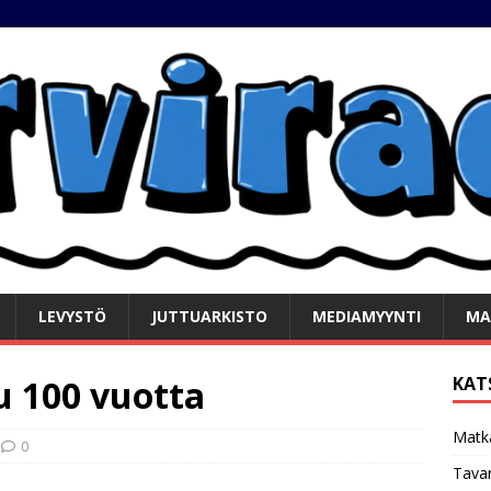
LEVYSTÖ
JUTTUARKISTO
MEDIAMYYNTI
MA
u 100 vuotta
KAT
Matk
0
Tavar