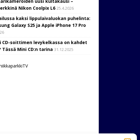
arikameroiden uusi kultakausi –
erkkinä Nikon Coolpix L6
25.4.2026
ailussa kaksi lippulaivaluokan puhelinta:
ung Galaxy S25 ja Apple iPhone 17 Pro
026
i CD-soittimen levykelkassa on kahdet
? Tässä Mini CD:n tarina
31.12.2025
niikkaparkkiTV