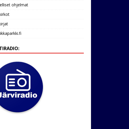
lliset ohjelmat
kirkot
irjat
ikkaparkki.fi
TIRADIO: