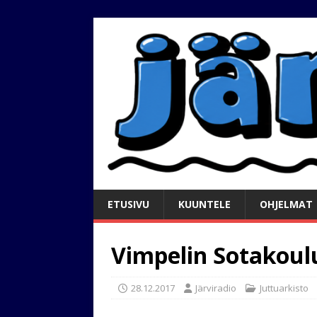
ETUSIVU
KUUNTELE
OHJELMAT
Vimpelin Sotakoul
28.12.2017
Järviradio
Juttuarkisto