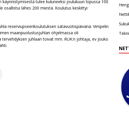
 käynnistymisestä tulee kuluneeksi joulukuun lopussa 100
Henge
le osallistui lähes 200 miestä. Koulutus keskittyi
Netti
Sukuk
juhla reserviupseerikoulutuksen satavuotispäivänä. Vimpelin
avoimen maanpuolustusjuhlan ohjelmassa oli
Tekni
 ja tervehdyksen juhlaan toivat mm. RUK:n johtaja, ev Jouko
hti.
NET