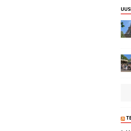
UUS
T