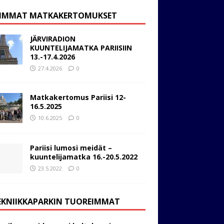
IMMAT MATKAKERTOMUKSET
JÄRVIRADION
KUUNTELIJAMATKA PARIISIIN
13.-17.4.2026
27.4.2026
0
Matkakertomus Pariisi 12-
16.5.2025
10.6.2025
0
Pariisi lumosi meidät –
kuuntelijamatka 16.-20.5.2022
23.5.2022
0
EKNIIKKAPARKIN TUOREIMMAT