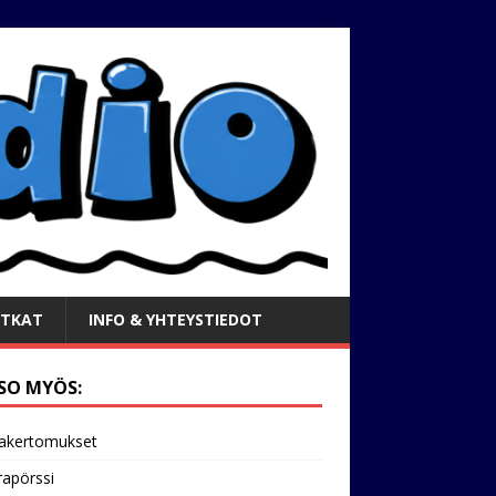
TKAT
INFO & YHTEYSTIEDOT
SO MYÖS:
akertomukset
apörssi