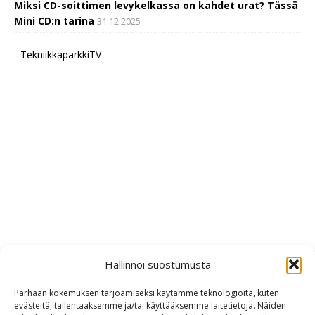
Miksi CD-soittimen levykelkassa on kahdet urat? Tässä
Mini CD:n tarina
31.12.2025
- TekniikkaparkkiTV
Hallinnoi suostumusta
Parhaan kokemuksen tarjoamiseksi käytämme teknologioita, kuten
evästeitä, tallentaaksemme ja/tai käyttääksemme laitetietoja. Näiden