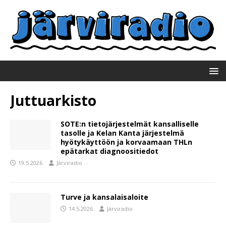
Juttuarkisto
SOTE:n tietojärjestelmät kansalliselle
tasolle ja Kelan Kanta järjestelmä
hyötykäyttöön ja korvaamaan THLn
epätarkat diagnoositiedot
19.5.2026
Järviradio
Turve ja kansalaisaloite
14.5.2026
Järviradio