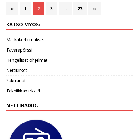
«
1
2
3
…
23
»
KATSO MYÖS:
Matkakertomukset
Tavarapörssi
Hengelliset ohjelmat
Nettikirkot
Sukukirjat
Tekniikkaparkki.fi
NETTIRADIO: