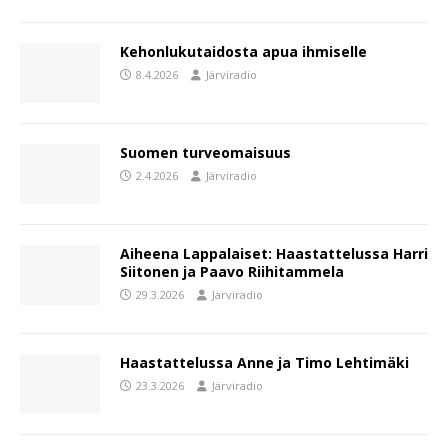
Kehonlukutaidosta apua ihmiselle
8.4.2026
Järviradio
Suomen turveomaisuus
2.4.2026
Järviradio
Aiheena Lappalaiset: Haastattelussa Harri
Siitonen ja Paavo Riihitammela
29.3.2026
Järviradio
Haastattelussa Anne ja Timo Lehtimäki
23.3.2026
Järviradio