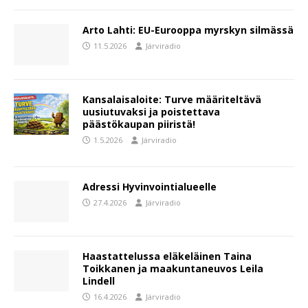
Arto Lahti: EU-Eurooppa myrskyn silmässä
11.5.2026
Järviradio
Kansalaisaloite: Turve määriteltävä
uusiutuvaksi ja poistettava
päästökaupan piiristä!
1.5.2026
Järviradio
Adressi Hyvinvointialueelle
27.4.2026
Järviradio
Haastattelussa eläkeläinen Taina
Toikkanen ja maakuntaneuvos Leila
Lindell
16.4.2026
Järviradio