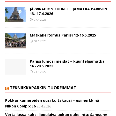
JÄRVIRADION KUUNTELIJAMATKA PARIISIIN
13.-17.4.2026
27.4.2026
Matkakertomus Pariisi 12-16.5.2025
10.6.2025
Pariisi lumosi meidät – kuuntelijamatka
16.-20.5.2022
23.5.2022
TEKNIIKKAPARKIN TUOREIMMAT
Pokkarikameroiden uusi kultakausi – esimerkkinä
Nikon Coolpix L6
25.4.2026
Vertailussa kaksi lippulaivaluokan puhelinta: Samsung