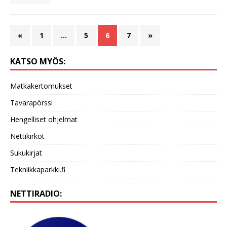
«
1
…
5
6
7
»
KATSO MYÖS:
Matkakertomukset
Tavarapörssi
Hengelliset ohjelmat
Nettikirkot
Sukukirjat
Tekniikkaparkki.fi
NETTIRADIO: